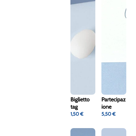
Biglietto
Partecipaz
tag
ione
1,50
€
5,50
€