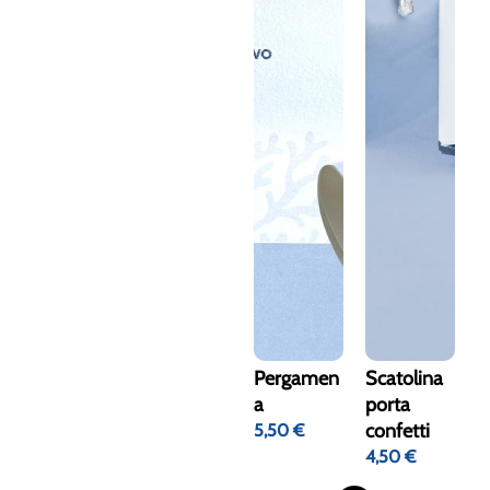
Pergamen
Scatolina
a
porta
confetti
5,50
€
4,50
€