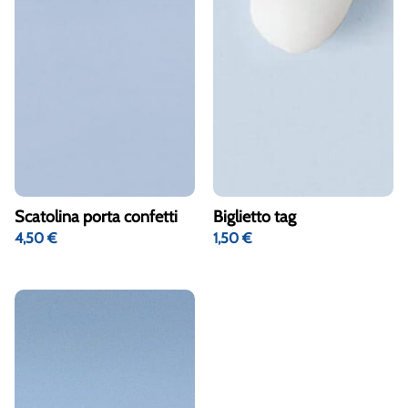
Scatolina porta confetti
Biglietto tag
4,50
€
1,50
€