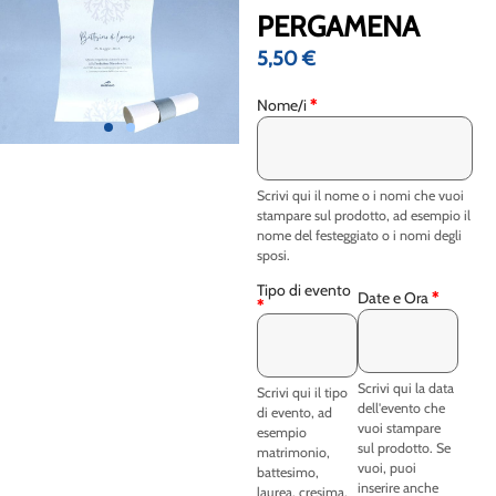
PERGAMENA
5,50
€
Nome/i
*
Scrivi qui il nome o i nomi che vuoi
stampare sul prodotto, ad esempio il
nome del festeggiato o i nomi degli
sposi.
Tipo di evento
Date e Ora
*
*
Scrivi qui la data
Scrivi qui il tipo
dell'evento che
di evento, ad
vuoi stampare
esempio
sul prodotto. Se
matrimonio,
vuoi, puoi
battesimo,
inserire anche
laurea, cresima,