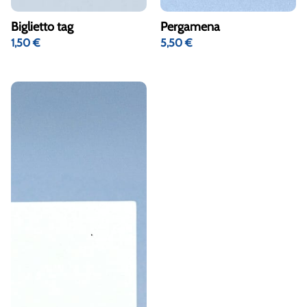
Biglietto tag
Pergamena
1,50
€
5,50
€