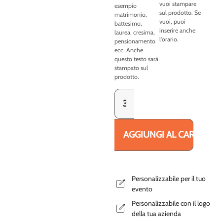
vuoi stampare
esempio
sul prodotto. Se
matrimonio,
vuoi, puoi
battesimo,
inserire anche
laurea, cresima,
l'orario.
pensionamento
ecc. Anche
questo testo sarà
stampato sul
prodotto.
AGGIUNGI AL CARRELLO
Personalizzabile per il tuo
evento
Personalizzabile con il logo
della tua azienda