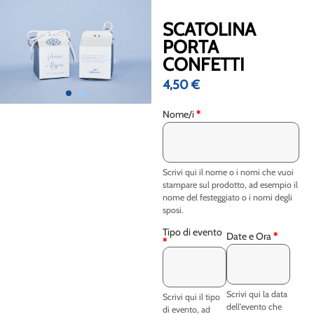
SCATOLINA
PORTA
CONFETTI
4,50
€
Nome/i
*
Scrivi qui il nome o i nomi che vuoi
stampare sul prodotto, ad esempio il
nome del festeggiato o i nomi degli
sposi.
Tipo di evento
Date e Ora
*
*
Scrivi qui la data
Scrivi qui il tipo
dell'evento che
di evento, ad