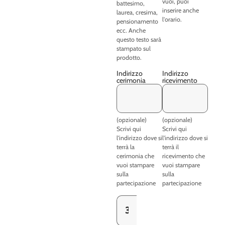
vuoi, puoi
battesimo,
inserire anche
laurea, cresima,
l'orario.
pensionamento
ecc. Anche
questo testo sarà
stampato sul
prodotto.
Indirizzo
Indirizzo
cerimonia
ricevimento
(opzionale)
(opzionale)
Scrivi qui
Scrivi qui
l'indirizzo dove si
l'indirizzo dove si
terrà la
terrà il
cerimonia che
ricevimento che
vuoi stampare
vuoi stampare
sulla
sulla
partecipazione
partecipazione