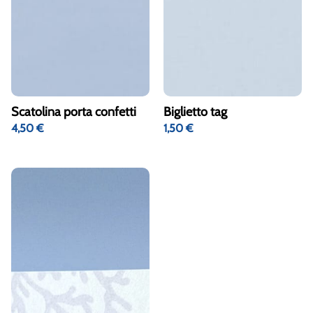
Scatolina porta confetti
Biglietto tag
4,50
€
1,50
€