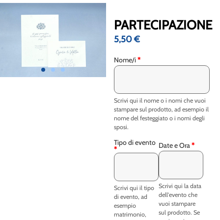
PARTECIPAZIONE
5,50
€
Nome/i
*
Scrivi qui il nome o i nomi che vuoi
stampare sul prodotto, ad esempio il
nome del festeggiato o i nomi degli
sposi.
Tipo di evento
Date e Ora
*
*
Scrivi qui la data
Scrivi qui il tipo
dell'evento che
di evento, ad
vuoi stampare
esempio
sul prodotto. Se
matrimonio,