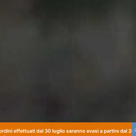
 ordini effettuati dal 30 luglio saranno evasi a partire dal 26