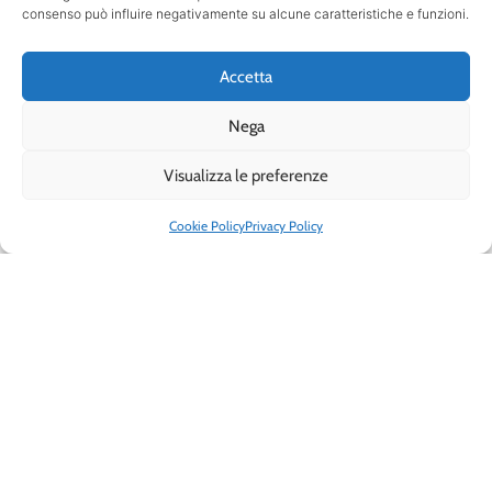
consenso può influire negativamente su alcune caratteristiche e funzioni.
Accetta
Nega
Visualizza le preferenze
Cookie Policy
Privacy Policy
Memory
Borraccia
game
Marevivo
20,00
€
20,00
€